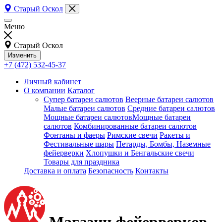
Старый Оскол
Меню
Старый Оскол
Изменить
+7 (472) 532-45-37
Личный кабинет
О компании
Каталог
Супер батареи салютов
Веерные батареи салютов
Малые батареи салютов
Средние батареи салютов
Мощные батареи салютовМощные батареи
салютов
Комбинированные батареи салютов
Фонтаны и фаеры
Римские свечи
Ракеты и
Фестивальные шары
Петарды, Бомбы, Наземные
фейерверки
Хлопушки и Бенгальские свечи
Товары для праздника
Доставка и оплата
Безопасность
Контакты